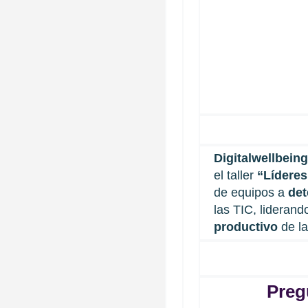
Digitalwellbein
el taller
“Líderes
de equipos a
det
las TIC, liderand
productivo
de l
Preg