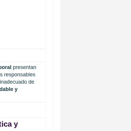
boral
presentan
os responsables
 inadecuado de
dable y
ica y