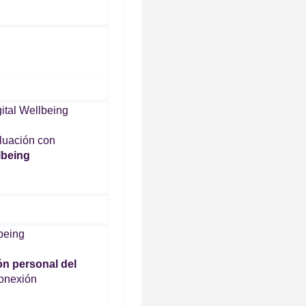
luación con
lbeing
ón personal del
conexión