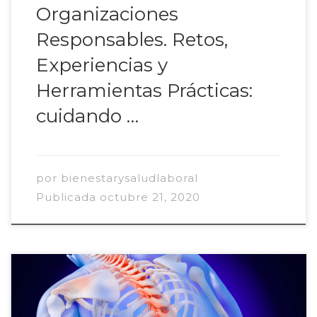
Organizaciones
Responsables. Retos,
Experiencias y
Herramientas Prácticas:
cuidando …
por
bienestarysaludlaboral
Publicada
octubre 21, 2020
Dentro del contexto de la campaña de la
Agencia Europea para la Seguridad y la Salud en