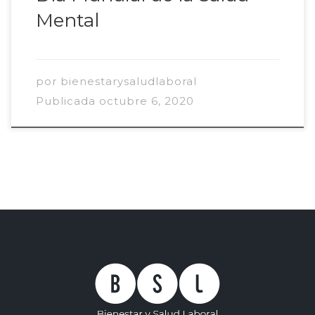
Mental
por
bienestarysaludlaboral
Publicada
octubre 6, 2020