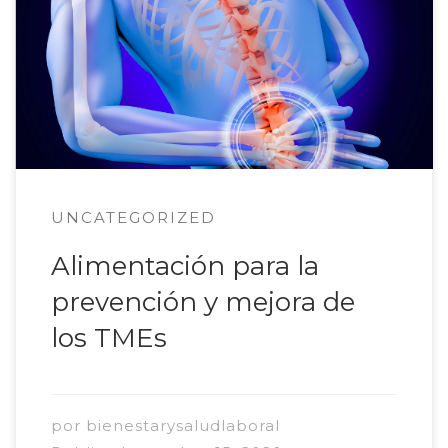
el Trabajo, y en este momento singular que
vivimos, en el que el teletrabajo obligado hace
que los trabajadores pasen horas en puestos no
preparados ergonómicamente para la jornada
laboral, sumado al estrés […]
UNCATEGORIZED
Alimentación para la
prevención y mejora de
los TMEs
por
bienestarysaludlaboral