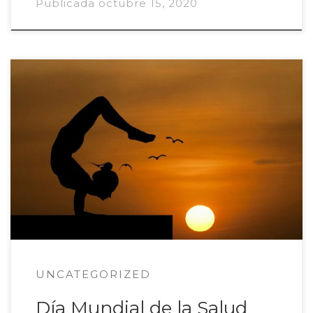
Publicada
octubre 15, 2020
La campaña de la OMS sobre el Día Mundial de la
Salud Mental de este año «se ha propuesto
conseguir el incremento de las inversiones a favor
de la salud mental”. “Según la experiencia
adquirida en emergencias pasadas, se espera que
las necesidades de apoyo psicosocial y en materia
de […]
UNCATEGORIZED
Día Mundial de la Salud